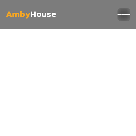
Amby
House